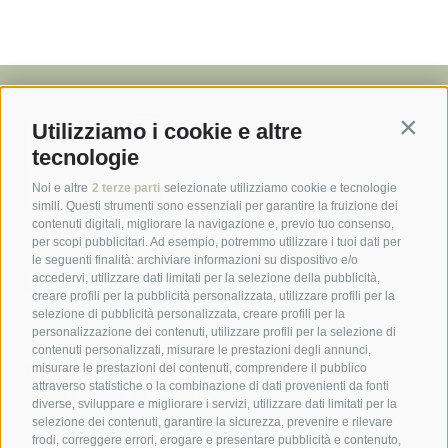
Utilizziamo i cookie e altre
Contin
tecnologie
Noi e altre
2 terze parti
selezionate utilizziamo cookie e tecnologie
simili. Questi strumenti sono essenziali per garantire la fruizione dei
contenuti digitali, migliorare la navigazione e, previo tuo consenso,
per scopi pubblicitari. Ad esempio, potremmo utilizzare i tuoi dati per
le seguenti finalità: archiviare informazioni su dispositivo e/o
accedervi, utilizzare dati limitati per la selezione della pubblicità,
creare profili per la pubblicità personalizzata, utilizzare profili per la
selezione di pubblicità personalizzata, creare profili per la
personalizzazione dei contenuti, utilizzare profili per la selezione di
contenuti personalizzati, misurare le prestazioni degli annunci,
T
+39 0474 916 153
misurare le prestazioni dei contenuti, comprendere il pubblico
attraverso statistiche o la combinazione di dati provenienti da fonti
WhatsApp
+39 347 165 8501
diverse, sviluppare e migliorare i servizi, utilizzare dati limitati per la
info@piccolohoteltempele.com
selezione dei contenuti, garantire la sicurezza, prevenire e rilevare
frodi, correggere errori, erogare e presentare pubblicità e contenuto,