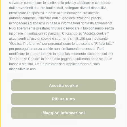
salvare e comunicare le scelte sulla privacy, abbinare e combinare
Piccolohotel Tempele
dati provenienti da altre fonti di dati, collegare diversi dispositivi,
identificare i dispositivi in base alle informazioni trasmesse
Via San Corbiniano 4
automaticamente, utilizzare dati di geolocalizzazione precisi,
39038 San Candido
riconoscere i dispositivi in base a informazioni richieste attivamente.
Alta Pusteria
Puoi liberamente prestare, rifiutare o revocare il tuo consenso senza
Link utili
incorrere in limitazioni sostanziali. Cliccando su "Accetta cookie,"
acconsenti all'uso di cookie e strumenti simili. Utilizza il pulsante
"Gestisci Preferenze" per personalizzare le tue scelte o "Rifiuta tutto"
Info utili
per proseguire senza cookie non strettamente necessari. Puoi
Cestino della spesa
modificare le tue preferenze in qualsiasi momento cliccando sul link
"Preferenze Cookie" in fondo alla pagina o sull'icona dello scudo in
Foto & Webcam
basso a sinistra. Le tue preferenze si applicheranno al solo
dispositivo in uso.
Accetta cookie
Rifiuta tutto
Preferenze Cookies
Impressum
Sitemap
Cookie Policy
Privacy
CIN: IT021089A1EJGPZ7QH
Maggiori informazioni
created with passion by
RICHIESTA