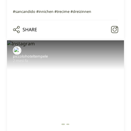
#sancandido #innichen #trecime #dreizinnen
SHARE
piccolohoteltempele
2 mesi fa