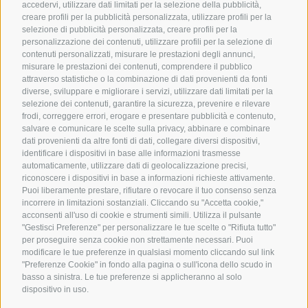
accedervi, utilizzare dati limitati per la selezione della pubblicità,
creare profili per la pubblicità personalizzata, utilizzare profili per la
selezione di pubblicità personalizzata, creare profili per la
personalizzazione dei contenuti, utilizzare profili per la selezione di
contenuti personalizzati, misurare le prestazioni degli annunci,
T
+39 0474 916 153
misurare le prestazioni dei contenuti, comprendere il pubblico
attraverso statistiche o la combinazione di dati provenienti da fonti
WhatsApp
+39 347 165 8501
diverse, sviluppare e migliorare i servizi, utilizzare dati limitati per la
info@piccolohoteltempele.com
selezione dei contenuti, garantire la sicurezza, prevenire e rilevare
frodi, correggere errori, erogare e presentare pubblicità e contenuto,
salvare e comunicare le scelte sulla privacy, abbinare e combinare
Piccolohotel Tempele
dati provenienti da altre fonti di dati, collegare diversi dispositivi,
identificare i dispositivi in base alle informazioni trasmesse
Via San Corbiniano 4
automaticamente, utilizzare dati di geolocalizzazione precisi,
39038 San Candido
riconoscere i dispositivi in base a informazioni richieste attivamente.
Alta Pusteria
Puoi liberamente prestare, rifiutare o revocare il tuo consenso senza
Link utili
incorrere in limitazioni sostanziali. Cliccando su "Accetta cookie,"
acconsenti all'uso di cookie e strumenti simili. Utilizza il pulsante
"Gestisci Preferenze" per personalizzare le tue scelte o "Rifiuta tutto"
Info utili
per proseguire senza cookie non strettamente necessari. Puoi
Cestino della spesa
modificare le tue preferenze in qualsiasi momento cliccando sul link
"Preferenze Cookie" in fondo alla pagina o sull'icona dello scudo in
Foto & Webcam
basso a sinistra. Le tue preferenze si applicheranno al solo
dispositivo in uso.