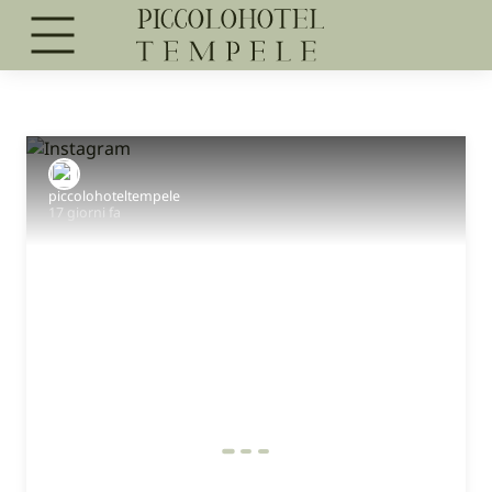
piccolohoteltempele
17 giorni fa