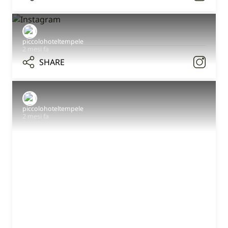
piccolohoteltempele
2 mesi fa
SHARE
piccolohoteltempele
2 mesi fa
Facebook
Twitter
LinkedIn
Email
Whatsapp