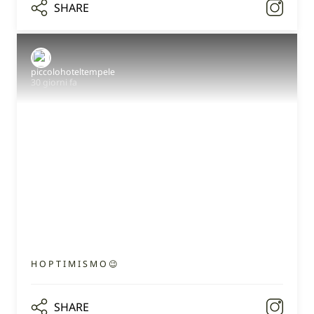
SHARE
piccolohoteltempele
30 giorni fa
H O P T I M I S M O 😉
SHARE