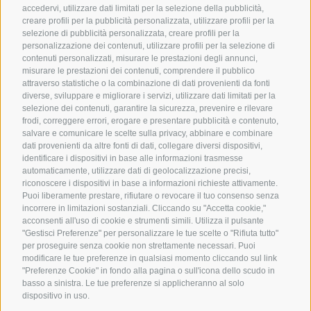
accedervi, utilizzare dati limitati per la selezione della pubblicità,
creare profili per la pubblicità personalizzata, utilizzare profili per la
selezione di pubblicità personalizzata, creare profili per la
personalizzazione dei contenuti, utilizzare profili per la selezione di
contenuti personalizzati, misurare le prestazioni degli annunci,
T
+39 0474 916 153
misurare le prestazioni dei contenuti, comprendere il pubblico
attraverso statistiche o la combinazione di dati provenienti da fonti
WhatsApp
+39 347 165 8501
diverse, sviluppare e migliorare i servizi, utilizzare dati limitati per la
info@piccolohoteltempele.com
selezione dei contenuti, garantire la sicurezza, prevenire e rilevare
frodi, correggere errori, erogare e presentare pubblicità e contenuto,
salvare e comunicare le scelte sulla privacy, abbinare e combinare
Piccolohotel Tempele
dati provenienti da altre fonti di dati, collegare diversi dispositivi,
identificare i dispositivi in base alle informazioni trasmesse
Via San Corbiniano 4
automaticamente, utilizzare dati di geolocalizzazione precisi,
39038 San Candido
riconoscere i dispositivi in base a informazioni richieste attivamente.
Alta Pusteria
Puoi liberamente prestare, rifiutare o revocare il tuo consenso senza
Link utili
incorrere in limitazioni sostanziali. Cliccando su "Accetta cookie,"
acconsenti all'uso di cookie e strumenti simili. Utilizza il pulsante
"Gestisci Preferenze" per personalizzare le tue scelte o "Rifiuta tutto"
Info utili
per proseguire senza cookie non strettamente necessari. Puoi
Cestino della spesa
modificare le tue preferenze in qualsiasi momento cliccando sul link
"Preferenze Cookie" in fondo alla pagina o sull'icona dello scudo in
Foto & Webcam
basso a sinistra. Le tue preferenze si applicheranno al solo
dispositivo in uso.