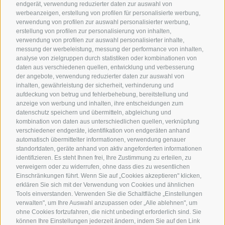
endgerät, verwendung reduzierter daten zur auswahl von
werbeanzeigen, erstellung von profilen für personalisierte werbung,
verwendung von profilen zur auswahl personalisierter werbung,
erstellung von profilen zur personalisierung von inhalten,
verwendung von profilen zur auswahl personalisierter inhalte,
messung der werbeleistung, messung der performance von inhalten,
analyse von zielgruppen durch statistiken oder kombinationen von
daten aus verschiedenen quellen, entwicklung und verbesserung
der angebote, verwendung reduzierter daten zur auswahl von
T
+39 0474 916 153
inhalten, gewährleistung der sicherheit, verhinderung und
aufdeckung von betrug und fehlerbehebung, bereitstellung und
WhatsApp
+39 347 165 8501
anzeige von werbung und inhalten, ihre entscheidungen zum
info@piccolohoteltempele.com
datenschutz speichern und übermitteln, abgleichung und
kombination von daten aus unterschiedlichen quellen, verknüpfung
verschiedener endgeräte, identifikation von endgeräten anhand
Piccolohotel Tempele
automatisch übermittelter informationen, verwendung genauer
standortdaten, geräte anhand von aktiv angeforderten informationen
St. Korbinianstraße 4
identifizieren. Es steht Ihnen frei, Ihre Zustimmung zu erteilen, zu
39038 Innichen
verweigern oder zu widerrufen, ohne dass dies zu wesentlichen
Hochpustertal
Einschränkungen führt. Wenn Sie auf „Cookies akzeptieren" klicken,
Nützliche Links
erklären Sie sich mit der Verwendung von Cookies und ähnlichen
Tools einverstanden. Verwenden Sie die Schaltfläche „Einstellungen
verwalten", um Ihre Auswahl anzupassen oder „Alle ablehnen", um
Wichtige Infos
ohne Cookies fortzufahren, die nicht unbedingt erforderlich sind. Sie
Einkaufskorb
können Ihre Einstellungen jederzeit ändern, indem Sie auf den Link