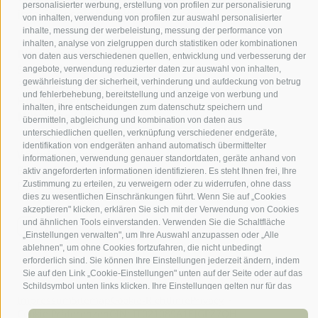
personalisierter werbung, erstellung von profilen zur personalisierung
info@piccolohoteltempele.com
von inhalten, verwendung von profilen zur auswahl personalisierter
inhalte, messung der werbeleistung, messung der performance von
inhalten, analyse von zielgruppen durch statistiken oder kombinationen
Piccolohotel Tempele
von daten aus verschiedenen quellen, entwicklung und verbesserung der
St. Korbinianstraße 4
angebote, verwendung reduzierter daten zur auswahl von inhalten,
gewährleistung der sicherheit, verhinderung und aufdeckung von betrug
39038 Innichen
und fehlerbehebung, bereitstellung und anzeige von werbung und
Hochpustertal
inhalten, ihre entscheidungen zum datenschutz speichern und
Nützliche Links
übermitteln, abgleichung und kombination von daten aus
unterschiedlichen quellen, verknüpfung verschiedener endgeräte,
identifikation von endgeräten anhand automatisch übermittelter
Wichtige Infos
informationen, verwendung genauer standortdaten, geräte anhand von
Einkaufskorb
aktiv angeforderten informationen identifizieren. Es steht Ihnen frei, Ihre
Foto & Webcam
Zustimmung zu erteilen, zu verweigern oder zu widerrufen, ohne dass
dies zu wesentlichen Einschränkungen führt. Wenn Sie auf „Cookies
akzeptieren" klicken, erklären Sie sich mit der Verwendung von Cookies
und ähnlichen Tools einverstanden. Verwenden Sie die Schaltfläche
„Einstellungen verwalten", um Ihre Auswahl anzupassen oder „Alle
ablehnen", um ohne Cookies fortzufahren, die nicht unbedingt
erforderlich sind. Sie können Ihre Einstellungen jederzeit ändern, indem
Sie auf den Link „Cookie-Einstellungen" unten auf der Seite oder auf das
Schildsymbol unten links klicken. Ihre Einstellungen gelten nur für das
Impressum
Sitemap
Cookie-Richtlinie
Privacy
verwendete Gerät.
Cookie Präferenzen
CIN: IT021089A1EJGPZ7QH